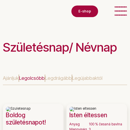
E-shop
Születésnap/ Névnap
Ajánljuk
Legolcsóbb
Legdrágább
Legújabbaktól
Boldog
Isten éltessen
születésnapot!
Anyag
100 % česaná bavlna
Mennyiség
3