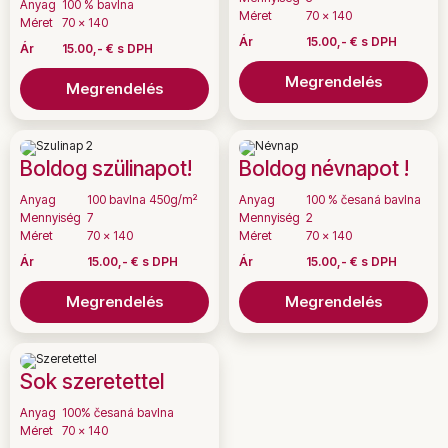
Anyag
100 % bavlna
Méret
70 x 140
Méret
70 x 140
Ár
15.00,- € s DPH
Ár
15.00,- € s DPH
Megrendelés
Megrendelés
Boldog szülinapot!
Boldog névnapot !
Anyag
100 bavlna 450g/m²
Anyag
100 % česaná bavlna
Mennyiség
7
Mennyiség
2
Méret
70 x 140
Méret
70 x 140
Ár
15.00,- € s DPH
Ár
15.00,- € s DPH
Megrendelés
Megrendelés
Sok szeretettel
Anyag
100% česaná bavlna
Méret
70 x 140