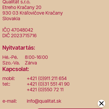
Qualität s.r.o.
Etreho Kračany 20
930 03 Kráľovičove Kračany
Slovakia
IČO 47048042
DIČ 2023715716
Nyitvatartás:
Hé.-Pé.
8:00-16:00
Szo.-Va.
Zárva
Kapcsolat:
mobil:
+421 (0)911 211 654
tel::
+421 (0)31 551 41 90
+421 (0)550 72 11
e-mail:
info@qualitat.sk