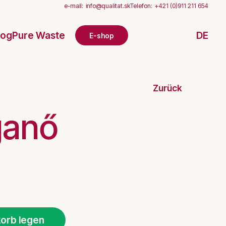
e-mail:
info@qualitat.sk
Telefon:
+421 (0)911 211 654
log
Pure Waste
DE
E-shop
Zurück
ganő
orb legen