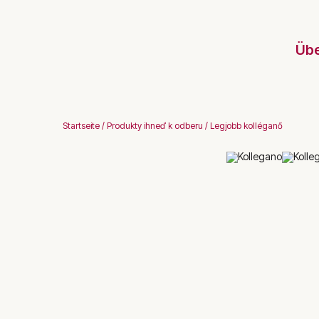
Übe
Startseite
/
Produkty ihneď k odberu
/
Legjobb kolléganő