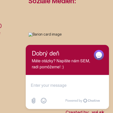
Soziale Medien:
0
é
Začať chat!
Created by:
yui.sk