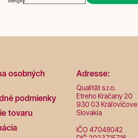
Menge:
na osobných
Adresse:
Qualität s.r.o.
Etreho Kračany 20
dné podmienky
930 03 Kráľovičove
ie tovaru
Slovakia
mácia
IČO 47048042
DIČ 2023715716