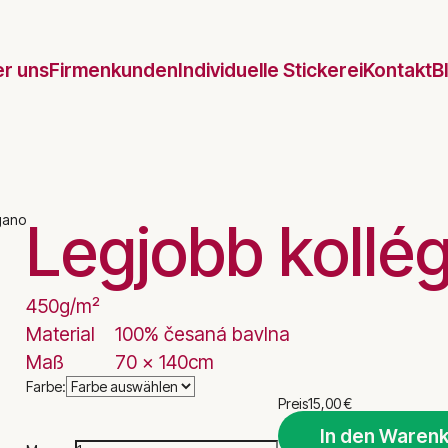
r uns
Firmenkunden
Individuelle Stickerei
Kontakt
B
Legjobb kollé
450g/m²
Material
100% česaná bavlna
Maß
70 x 140cm
Farbe:
Preis
15,00 €
In den Warenk