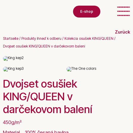
E-shop
Zurück
Startseite
/
Produkty ihneď k odberu
/
Kolekcia osušiek KING/QUEEN
/
Dvojset osušiek KING/QUEEN v darčekovom balení
Dvojset osušiek
KING/QUEEN v
darčekovom balení
450g/m²
Material
100% česaná bavlna