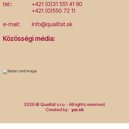
tel::
+421 (0)31 551 41 90
+421 (0)550 72 11
e-mail:
info@qualitat.sk
Közösségi média:
2026 © Qualität s.r.o. - All rights reserved.
Created by:
yui.sk