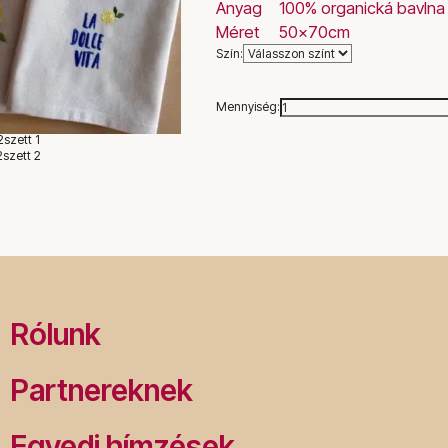
Anyag
100% organická bavlna
Méret
50x70cm
Szín:
Mennyiség:
Rólunk
Partnereknek
Egyedi hímzések