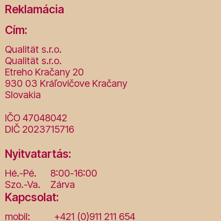
Reklamácia
Cím:
Qualität s.r.o.
Qualität s.r.o.
Etreho Kračany 20
930 03 Kráľovičove Kračany
Slovakia
IČO 47048042
DIČ 2023715716
Nyitvatartás:
Hé.-Pé.
8:00-16:00
Szo.-Va.
Zárva
Kapcsolat:
mobil:
+421 (0)911 211 654