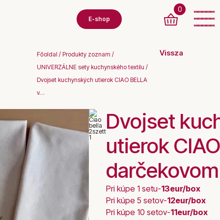
0
E-shop
Vissza
Főoldal
/
Produkty zoznam
/
UNIVERZÁLNE sety kuchynského textilu
/
Dvojset kuchynských utierok CIAO BELLA
v…
Dvojset kuc
utierok CIA
darčekovom 
Pri kúpe 1 setu-
13eur/box
Pri kúpe 5 setov-
12eur/box
Pri kúpe 10 setov-
11eur/box