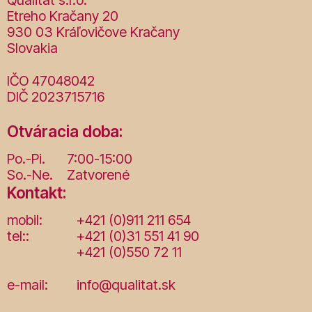
Qualität s.r.o.
Etreho Kračany 20
930 03 Kráľovičove Kračany
Slovakia
IČO 47048042
DIČ 2023715716
Otváracia doba:
Po.-Pi.
7:00-15:00
So.-Ne.
Zatvorené
Kontakt:
mobil:
+421 (0)911 211 654
tel::
+421 (0)31 551 41 90
+421 (0)550 72 11
e-mail:
info@qualitat.sk