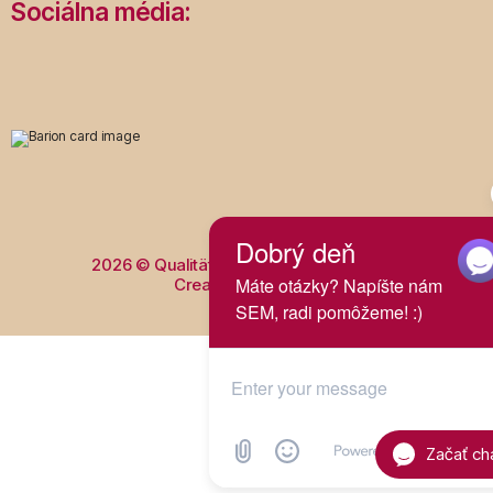
Sociálna média:
2026 © Qualität s.r.o. - All rights reserved.
Created by:
yui.sk
Začať ch