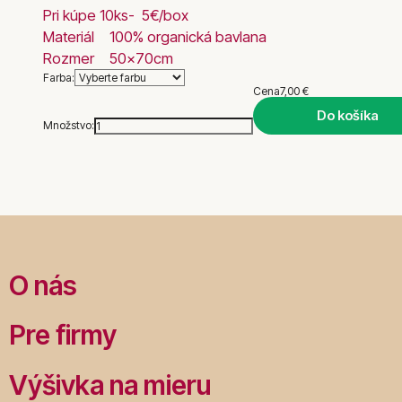
Pri kúpe 10ks- 5€/box
Materiál
100% organická bavlana
Rozmer
50x70cm
Farba:
Cena
7,00 €
Do košíka
Množstvo:
O nás
Pre firmy
Výšivka na mieru