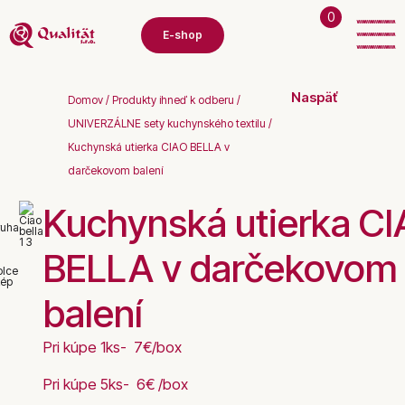
0
E-shop
Naspäť
Domov
/
Produkty ihneď k odberu
/
UNIVERZÁLNE sety kuchynského textilu
/
Kuchynská utierka CIAO BELLA v
darčekovom balení
Kuchynská utierka C
BELLA v darčekovom
balení
Pri kúpe 1ks- 7€/box
Pri kúpe 5ks- 6€ /box