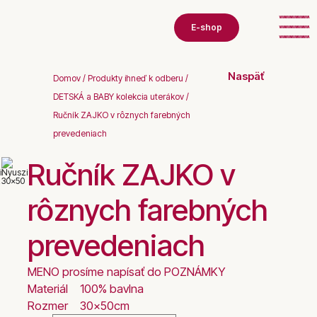
E-shop
Naspäť
Domov
/
Produkty ihneď k odberu
/
DETSKÁ a BABY kolekcia uterákov
/
Ručník ZAJKO v rôznych farebných
prevedeniach
Ručník ZAJKO v
rôznych farebných
prevedeniach
MENO prosíme napísať do POZNÁMKY
Materiál
100% bavlna
Rozmer
30x50cm