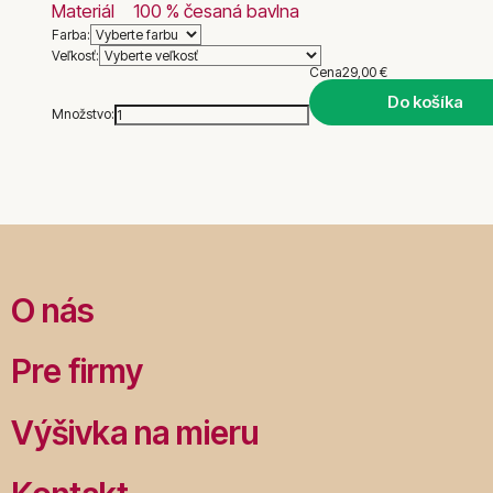
Materiál
100 % česaná bavlna
Farba:
Veľkosť:
Cena
29,00 €
Do košíka
Množstvo:
O nás
Pre firmy
Výšivka na mieru