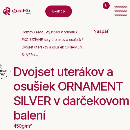
0
E-shop
Naspäť
Domov
/
Produkty ihneď k odberu
/
EXCLUZÍVNE sety uterákov a osušiek
/
Dvojset uterákov a osušiek ORNAMENT
SILVER v…
Dvojset uterákov a
osušiek ORNAMENT
SILVER v darčekovom
balení
450g/m²