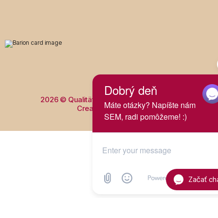
2026 © Qualität s.r.o. - All rights reserved.
Created by:
yui.sk
Začať ch