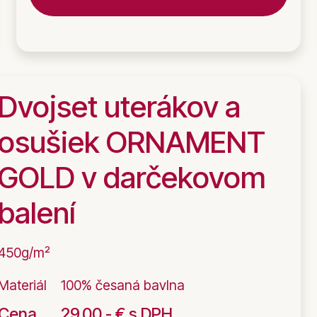
Dvojset uterákov a
osušiek ORNAMENT
GOLD v darčekovom
balení
450g/m²
Materiál
100% česaná bavlna
Cena
29.00,- € s DPH