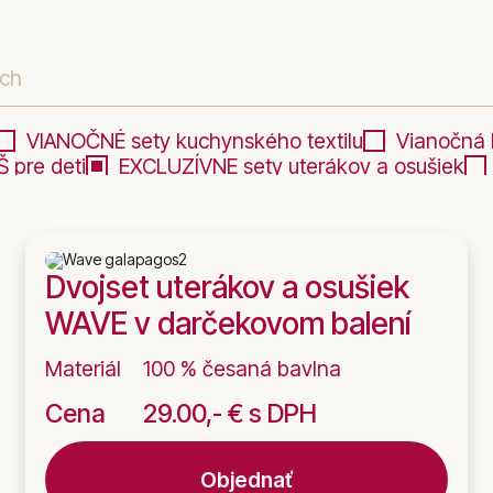
ích
VIANOČNÉ sety kuchynského textilu
Vianočná 
 pre deti
EXCLUZÍVNE sety uterákov a osušiek
ETSKÁ a BABY kolekcia uterákov
Kolekcia osušie
Vadásznak / Horgásznak - Pre poľovníkov / rybá
nalizovateľný DETSKÝ uterák
Personalizovateľný
Dvojset uterákov a osušiek
WAVE v darčekovom balení
Materiál
100 % česaná bavlna
Cena
29.00,- € s DPH
Objednať