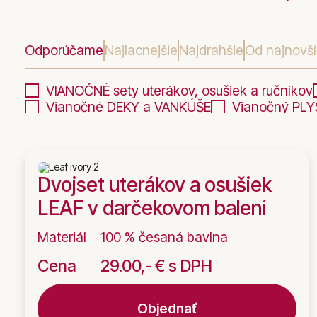
Odporúčame
Najlacnejšie
Najdrahšie
Od najnovš
VIANOČNÉ sety uterákov, osušiek a ručníkov
Vianočné DEKY a VANKÚŠE
Vianočný PLYŠ
UNIVERZÁLNE sety kuchynského textilu
D
Születésnap alkalmából/ Névnap alkalmából
Personalizovateľný darčekový PLYŠ
Perso
DARČEKOVÉ POUKÁŽKY
Dvojset uterákov a osušiek
LEAF v darčekovom balení
Materiál
100 % česaná bavlna
Cena
29.00,- € s DPH
Objednať