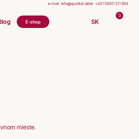
e-mail:
info@qualitat.sk
tel:
+421 (0)911 211 654
0
Blog
SK
E-shop
rávnom mieste.