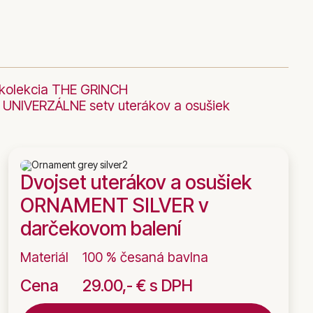
kolekcia THE GRINCH
UNIVERZÁLNE sety uterákov a osušiek
k KING/QUEEN
Fürdőlepedők a LEGJOBBAKNAK
rov
Personalizované KOZMETICKÉ TAŠKY
 uterák/osuška s vlastným menom či nápisom
Dvojset uterákov a osušiek
ORNAMENT SILVER v
darčekovom balení
Materiál
100 % česaná bavlna
Cena
29.00,- € s DPH