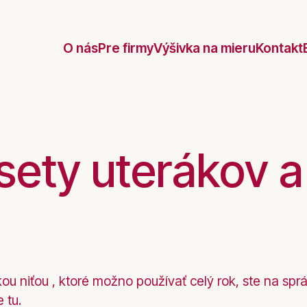
O nás
Pre firmy
Výšivka na mieru
Kontakt
ety uterákov a
kou niťou , ktoré možno používať celý rok, ste na sp
 tu.