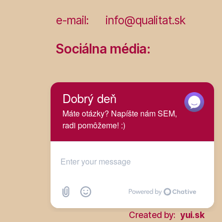
e-mail:
info@qualitat.sk
Sociálna média:
Začať chat!
Created by:
yui.sk